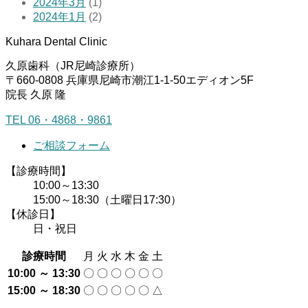
2024年3月
(1)
2024年1月
(2)
Kuhara Dental Clinic
久原歯科（JR尼崎診療所）
〒660-0808 兵庫県尼崎市潮江1-1-50エディオン5F
院長 久原 隆
TEL 06・4868・9861
ご相談フォーム
【診療時間】
10:00～13:30
15:00～18:30（土曜日17:30）
【休診日】
日・祝日
診療時間
月
火
水
木
金
土
10:00 ～ 13:30
〇
〇
〇
〇
〇
〇
15:00 ～ 18:30
〇
〇
〇
〇
〇
△